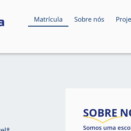
Matrícula
Sobre nós
Proj
SOBRE N
Somos uma escol
el*